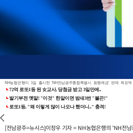
NH농협은행이 1일 출시한 'NH전남광주통합특별시 동행예금' 판매 목표액 
[전남광주=뉴시스]이창우 기자 = NH농협은행의 'NH전남