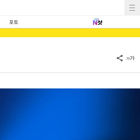
포토
가
가