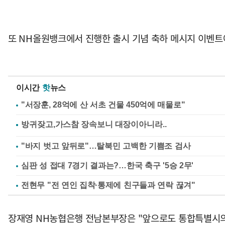
또 NH올원뱅크에서 진행한 출시 기념 축하 메시지 이벤트
이시간
핫
뉴스
"서장훈, 28억에 산 서초 건물 450억에 매물로"
"바지 벗고 앞뒤로"…탈북민 고백한 기쁨조 검사
심판 성 접대 7경기 결과는?…한국 축구 '5승 2무'
전현무 "전 연인 집착·통제에 친구들과 연락 끊겨"
장재영 NH농협은행 전남본부장은 "앞으로도 통합특별시의