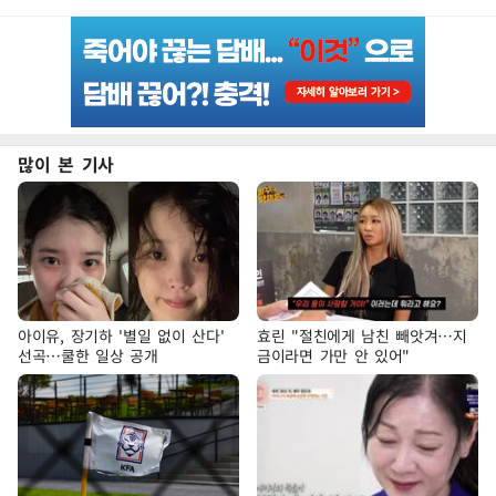
많이 본 기사
아이유, 장기하 '별일 없이 산다'
효린 "절친에게 남친 빼앗겨…지
선곡…쿨한 일상 공개
금이라면 가만 안 있어"