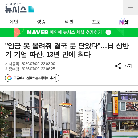
메인
랭킹
섹션
포토
"임금 못 올려줘 결국 문 닫았다"…日 상반
기 기업 파산, 13년 만에 최다
기사등록
2026/07/09 22:02:00
가
가
최종수정
2026/07/09 22:06:25
구글에서 선호하는 매체로 추가