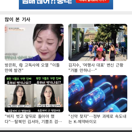
많이 본 기사
방은희, 母 고독사에 오열 "이틀
김지수, '여행사 대표' 변신 근황
만에 발견"
"가볼 만하니…"
"바지 벗고 앞뒤로 돌아야 했
"신약 찾자"…정부 과제로 속도내
다"…탈북민 김서아, 기쁨조 검사
는 K-제약바이오
수치심 회상