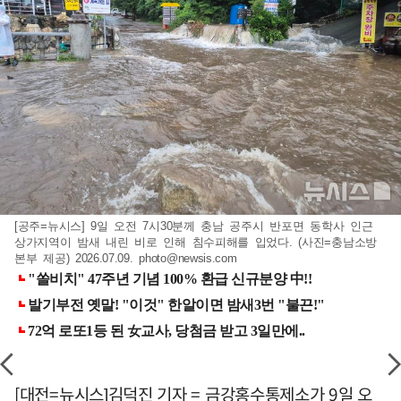
[공주=뉴시스] 9일 오전 7시30분께 충남 공주시 반포면 동학사 인근
상가지역이 밤새 내린 비로 인해 침수피해를 입었다. (사진=충남소방
본부 제공) 2026.07.09.
photo@newsis.com
[대전=뉴시스]김덕진 기자 = 금강홍수통제소가 9일 오