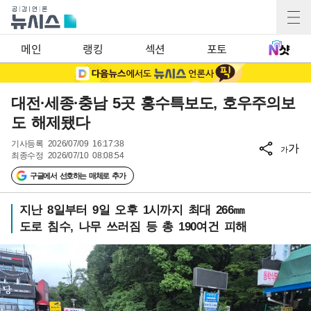
메인
랭킹
섹션
포토
대전·세종·충남 5곳 홍수특보도, 호우주의보
도 해제됐다
기사등록
2026/07/09 16:17:38
가
가
최종수정
2026/07/10 08:08:54
구글에서 선호하는 매체로 추가
지난 8일부터 9일 오후 1시까지 최대 266㎜
도로 침수, 나무 쓰러짐 등 총 190여건 피해