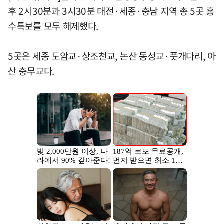
후 2시30분과 3시30분 대전·세종·충남 지역 총 5곳 홍
수특보를 모두 해제했다.
5곳은 세종 도암교·상조천교, 논산 동성교·풋개다리, 아
산 충무교다.