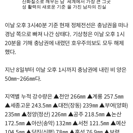
이날 오후 3시40분 기준 현재 정체전선은 충남권을 떠나
경남 쪽으로 빠져 나간 상태다. 기상청은 이날 오후 1시
20분을 기해 충남권에 내렸던 호우주의보도 모두 해제
했다.
지난 8일부터 이날 오후 1시까지 충남권에 내린 비 양은
50㎜~266㎜다.
지역별 누적 강수량은 ▲천안 266㎜ ▲계룡 257.5㎜
▲세종고운 243.5㎜ ▲대전(장동) 239㎜ ▲부여(양화)
235㎜ ▲청양(정산) 226㎜ ▲공주 218.5㎜ ▲논산
172.5㎜ ▲아산(송악) 132㎜ ▲서천 121.5㎜ ▲예산
104.5㎜ ▲당진(신평) 78㎜ ▲홍성 76.9㎜ ▲보령