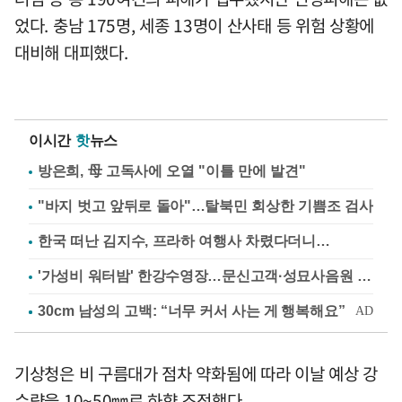
었다. 충남 175명, 세종 13명이 산사태 등 위험 상황에
대비해 대피했다.
이시간
핫
뉴스
방은희, 母 고독사에 오열 "이틀 만에 발견"
"바지 벗고 앞뒤로 돌아"…탈북민 회상한 기쁨조 검사
한국 떠난 김지수, 프라하 여행사 차렸다더니…
'가성비 워터밤' 한강수영장…문신고객·성묘사음원 민원
기상청은 비 구름대가 점차 약화됨에 따라 이날 예상 강
수량을 10~50㎜로 하향 조정했다.