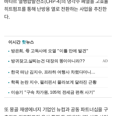
바타르 열병합발전소(CHP-4)의 냉각수 폐열을 고효율
히트펌프를 통해 난방용 열로 전환하는 사업을 추진한
다.
이시간
핫
뉴스
방은희, 母 고독사에 오열 "이틀 만에 발견"
한국 떠난 김지수, 프라하 여행사 차렸다더니…
학폭 논란 지수, 필리핀서 몰라보게 달라진 근황
이승기 "구속 차가원, 105억 전세금 편취 사기"
또 몽골 재생에너지 기업인 뉴컴과 공동 파트너십을 구