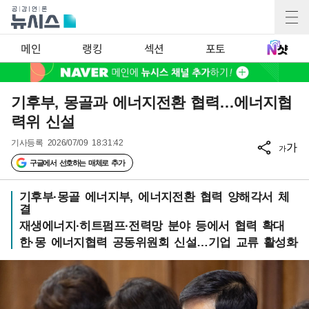
메인
랭킹
섹션
포토
기후부, 몽골과 에너지전환 협력…에너지협
력위 신설
기사등록
2026/07/09 18:31:42
가
가
구글에서 선호하는 매체로 추가
기후부·몽골 에너지부, 에너지전환 협력 양해각서 체
결
재생에너지·히트펌프·전력망 분야 등에서 협력 확대
한·몽 에너지협력 공동위원회 신설…기업 교류 활성화