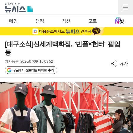
메인
랭킹
섹션
포토
[대구소식]신세계백화점, '빈폴×헌터' 팝업
등
기사등록
2026/07/09 16:03:52
가
가
구글에서 선호하는 매체로 추가