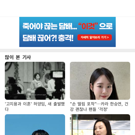
많이 본 기사
'고지용과 이혼' 허양임, 새 출발했
"손 떨림 포착"…카라 한승연, 건
다
강 괜찮나 팬들 '걱정'