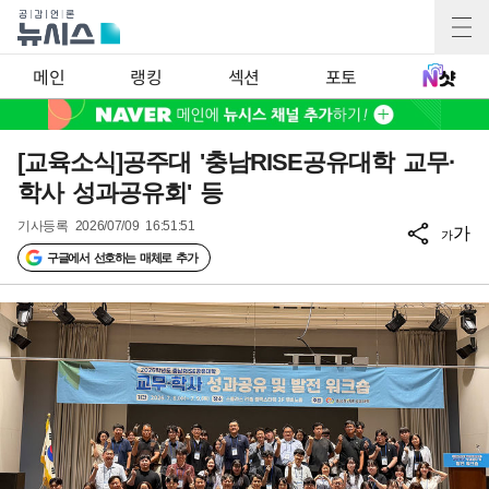
메인
랭킹
섹션
포토
[교육소식]공주대 '충남RISE공유대학 교무·
학사 성과공유회' 등
기사등록
2026/07/09 16:51:51
가
가
구글에서 선호하는 매체로 추가