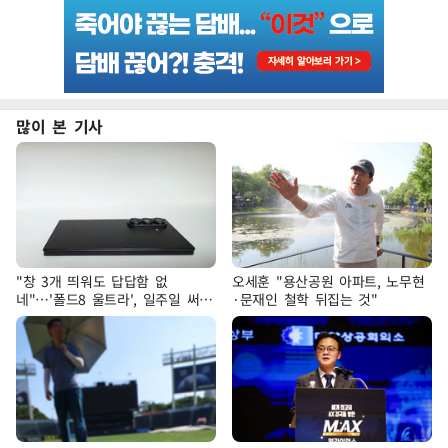
많이 본 기사
"창 3개 띄워도 답답함 없
오세훈 "용산공원 아파트, 노무현
네"…'폴드8 울트라', 일주일 써보
·문재인 철학 뒤집는 것"
니