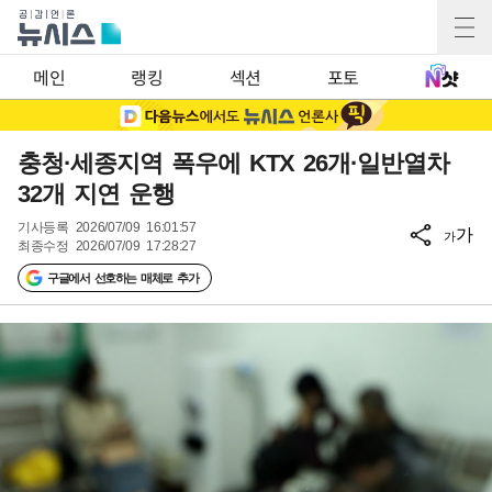
메인
랭킹
섹션
포토
충청·세종지역 폭우에 KTX 26개·일반열차
32개 지연 운행
기사등록
2026/07/09 16:01:57
가
가
최종수정
2026/07/09 17:28:27
구글에서 선호하는 매체로 추가