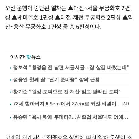
오전 운행이 중단된 열차는 ▲대전~서울 무궁화호 2편
성 ▲새마을호 1편성 ▲대전-제천 무궁화호 2편성 ▲익
산~용산 무궁화호 1편성 등 총 6편성이다.
이시간
핫
뉴스
정보석 "황정음 전 남편 서글서글…잘 살길 바랐는데"
정웅인 첫째 딸 "연기 준비중" 깜짝 근황
황기순 "원정 도박으로 전 재산 잃고 필리핀 도피"
유승민 "육사 탓에 쿠데타?…尹졸업 서울대도 없애나"
코레일 관계자는 "집중호우 상황에 따라 열차 운행이 조