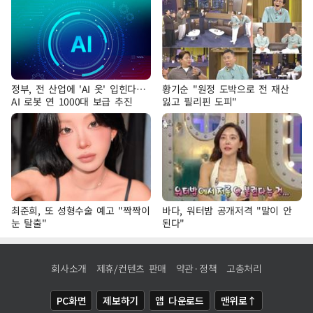
정부, 전 산업에 'AI 옷' 입힌다…
황기순 "원정 도박으로 전 재산
AI 로봇 연 1000대 보급 추진
잃고 필리핀 도피"
최준희, 또 성형수술 예고 "짝짝이
바다, 워터밤 공개저격 "말이 안
눈 탈출"
된다"
회사소개
제휴/컨텐츠 판매
약관·정책
고충처리
PC화면
제보하기
앱 다운로드
맨위로↑