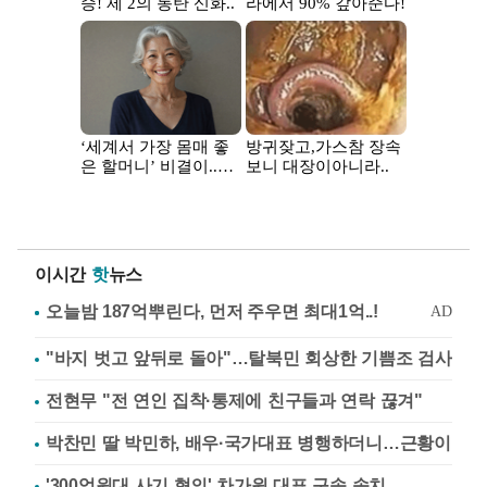
이시간
핫
뉴스
"바지 벗고 앞뒤로 돌아"…탈북민 회상한 기쁨조 검사
전현무 "전 연인 집착·통제에 친구들과 연락 끊겨"
박찬민 딸 박민하, 배우·국가대표 병행하더니…근황이
'300억원대 사기 혐의' 차가원 대표 구속 송치