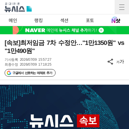
메인
랭킹
섹션
포토
[속보]최저임금 7차 수정안…"1만1350원" vs
"1만490원"
기사등록
2026/07/09 15:57:27
가
가
최종수정
2026/07/09 17:18:25
구글에서 선호하는 매체로 추가