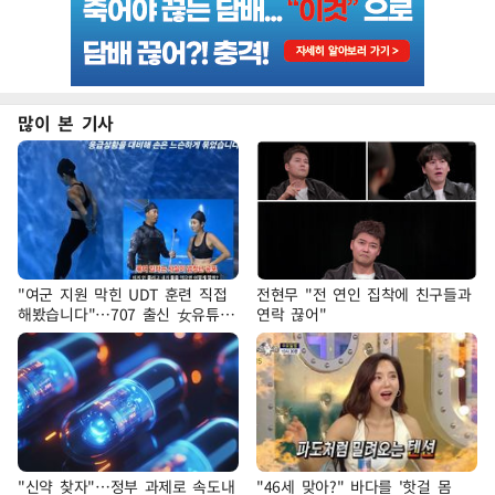
많이 본 기사
"여군 지원 막힌 UDT 훈련 직접
전현무 "전 연인 집착에 친구들과
해봤습니다"…707 출신 女유튜버
연락 끊어"
'완벽 소화'
"신약 찾자"…정부 과제로 속도내
"46세 맞아?" 바다를 '핫걸 몸