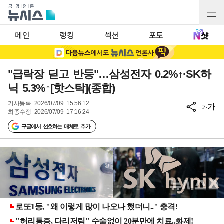
메인
랭킹
섹션
포토
"급락장 딛고 반등"…삼성전자 0.2%↑·SK하
닉 5.3%↑[핫스탁](종합)
기사등록
2026/07/09 15:56:12
가
가
최종수정
2026/07/09 17:16:24
구글에서 선호하는 매체로 추가