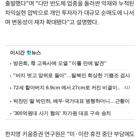
출발했다"며 "다만 반도체 업종을 둘러싼 악재와 누적된
차익실현 압박으로 개인 투자자가 대규모 순매도에 나서
며 변동성이 재차 확대됐다"고 설명했다.
이시간
핫
뉴스
방은희, 母 고독사에 오열 "이틀 만에 발견"
"바지 벗고 앞뒤로 돌아"…탈북민 회상한 기쁨조 검사
박찬민 딸 박민하, 배우·국가대표 병행하더니…근황이
'300억원대 사기 혐의' 차가원 대표 구속 송치
한지영 키움증권 연구원은 "미·이란 휴전 중단 부담에도