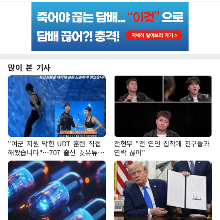
많이 본 기사
"여군 지원 막힌 UDT 훈련 직접
전현무 "전 연인 집착에 친구들과
해봤습니다"…707 출신 女유튜버
연락 끊어"
'완벽 소화'