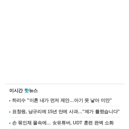
이시간
핫
뉴스
하리수 "이혼 내가 먼저 제안…아기 못 낳아 미안"
표창원, 남규리에 15년 만에 사과…"제가 틀렸습니다"
손 묶인채 물속에… 女유튜버, UDT 훈련 완벽 소화