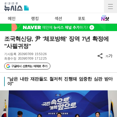
메인
랭킹
섹션
포토
조국혁신당, 尹 '체포방해' 징역 7년 확정에
"사필귀정"
기사등록
2026/07/09 15:53:26
가
가
최종수정
2026/07/09 17:12:25
구글에서 선호하는 매체로 추가
"남은 내란 재판들도 철저히 진행돼 엄중한 심판 받아
야"