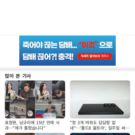
많이 본 기사
표창원, 남규리에 15년 만에 사
"창 3개 띄워도 답답함 없
과…"제가 틀렸습니다"
네"…'폴드8 울트라', 일주일 써보
니