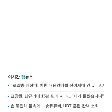
이시간
핫
뉴스
표창원, 남규리에 15년 만에 사과…"제가 틀렸습니다"
손 묶인채 물속에… 女유튜버, UDT 훈련 완벽 소화