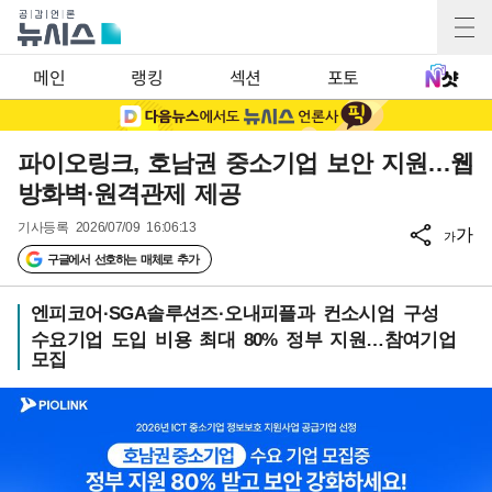
메인
랭킹
섹션
포토
파이오링크, 호남권 중소기업 보안 지원…웹
방화벽·원격관제 제공
기사등록
2026/07/09 16:06:13
가
가
구글에서 선호하는 매체로 추가
엔피코어·SGA솔루션즈·오내피플과 컨소시엄 구성
수요기업 도입 비용 최대 80% 정부 지원…참여기업
모집