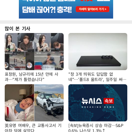
많이 본 기사
표창원, 남규리에 15년 만에 사
"창 3개 띄워도 답답함 없
과…"제가 틀렸습니다"
네"…'폴드8 울트라', 일주일 써보
니
英유명 여배우, 큰 교통사고서 기
[속보]뉴욕증시 상승 마감…S&P
아차 덕에 살았다
0.6% 나스닥 1.3%↑