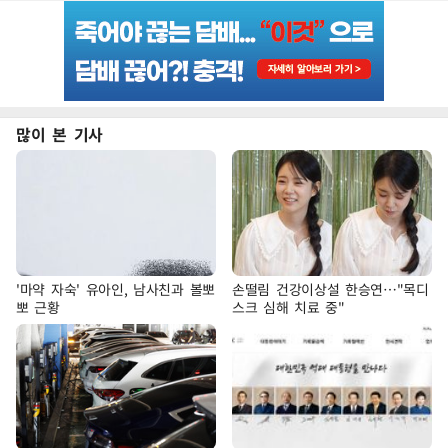
많이 본 기사
'마약 자숙' 유아인, 남사친과 볼뽀
손떨림 건강이상설 한승연…"목디
뽀 근황
스크 심해 치료 중"