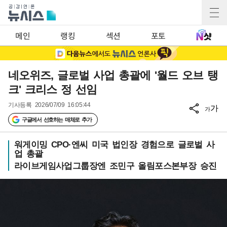
메인
랭킹
섹션
포토
네오위즈, 글로벌 사업 총괄에 '월드 오브 탱
크' 크리스 정 선임
기사등록
2026/07/09 16:05:44
가
가
구글에서 선호하는 매체로 추가
워게이밍 CPO·엔씨 미국 법인장 경험으로 글로벌 사
업 총괄
라이브게임사업그룹장엔 조민구 올림포스본부장 승진