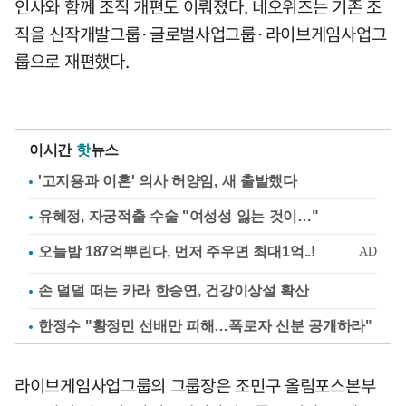
인사와 함께 조직 개편도 이뤄졌다. 네오위즈는 기존 조
직을 신작개발그룹·글로벌사업그룹·라이브게임사업그
룹으로 재편했다.
이시간
핫
뉴스
'고지용과 이혼' 의사 허양임, 새 출발했다
유혜정, 자궁적출 수술 "여성성 잃는 것이…"
손 덜덜 떠는 카라 한승연, 건강이상설 확산
한정수 "황정민 선배만 피해…폭로자 신분 공개하라"
라이브게임사업그룹의 그룹장은 조민구 올림포스본부