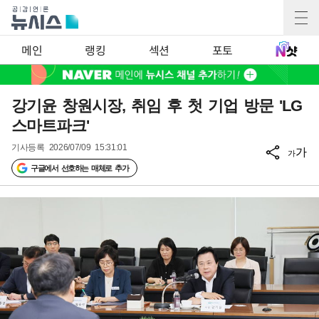
메인
랭킹
섹션
포토
강기윤 창원시장, 취임 후 첫 기업 방문 'LG
스마트파크'
기사등록
2026/07/09 15:31:01
가
가
구글에서 선호하는 매체로 추가