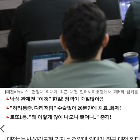
[대전=뉴시스] 건양대 의대가 최근 대전 인터시티호텔에서 '제5회 참키움 의
[대전=뉴시스]김도현 기자 = 건양대 의대가 최근 대전 인