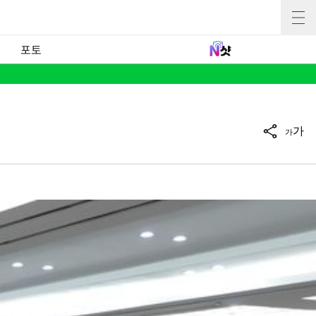
포토
가
가