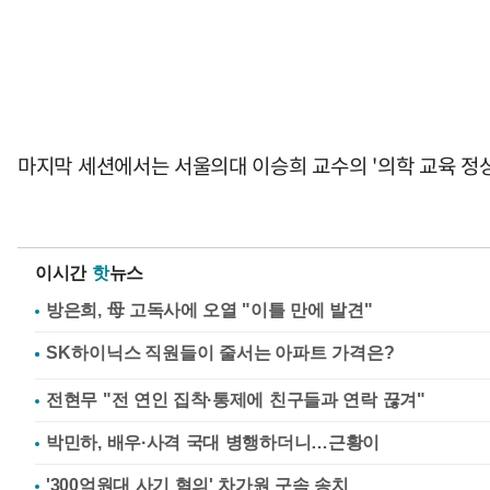
마지막 세션에서는 서울의대 이승희 교수의 '의학 교육 정상
이시간
핫
뉴스
방은희, 母 고독사에 오열 "이틀 만에 발견"
전현무 "전 연인 집착·통제에 친구들과 연락 끊겨"
박민하, 배우·사격 국대 병행하더니…근황이
'300억원대 사기 혐의' 차가원 구속 송치