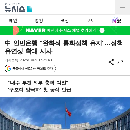
메인
랭킹
섹션
포토
中 인민은행 "완화적 통화정책 유지"…정책
유연성 확대 시사
기사등록
2026/07/09 16:39:40
가
가
구글에서 선호하는 매체로 추가
"내수 부진·외부 충격 여전"
'구조적 양극화' 첫 공식 언급