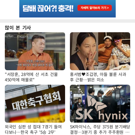
많이 본 기사
"서장훈, 28억에 산 서초 건물
홍서범♥조갑경, 아들 불륜 사과
450억에 매물로"
후 근황…밝은 미소
외국인 심판 성 접대 7경기 들여
SK하이닉스, 주당 375원 분기배당
다보니…한국 축구 '5승 2무'
결정…3분기 중 추가 주주환원 발