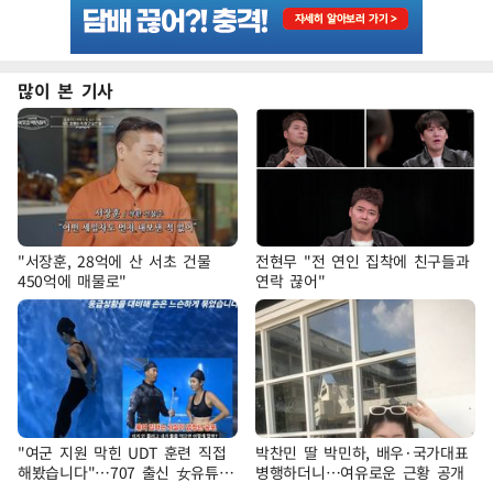
많이 본 기사
"서장훈, 28억에 산 서초 건물
전현무 "전 연인 집착에 친구들과
450억에 매물로"
연락 끊어"
"여군 지원 막힌 UDT 훈련 직접
박찬민 딸 박민하, 배우·국가대표
해봤습니다"…707 출신 女유튜버
병행하더니…여유로운 근황 공개
'완벽 소화'