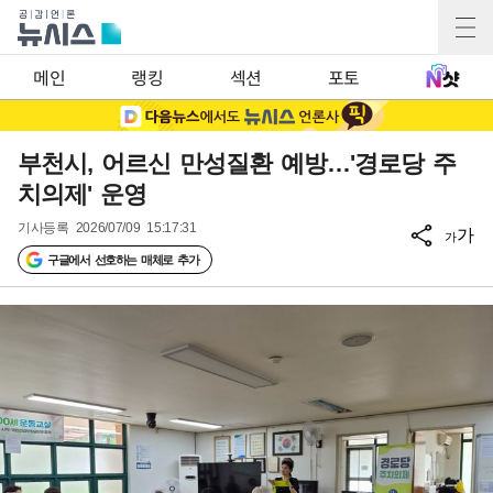
메인
랭킹
섹션
포토
부천시, 어르신 만성질환 예방…'경로당 주
치의제' 운영
기사등록
2026/07/09 15:17:31
가
가
구글에서 선호하는 매체로 추가