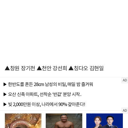
▲창원 장기천 ▲천안 강선희 ▲칭다오 김현일