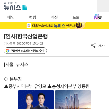
메인
랭킹
섹션
포토
[인사]한국산업은행
기사등록
2026/07/09 15:14:28
가
가
구글에서 선호하는 매체로 추가
[서울=뉴시스]
◇ 본부장
▲중부지역본부 유영모 ▲충청지역본부 양동원