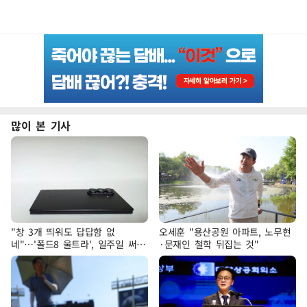
많이 본 기사
"창 3개 띄워도 답답함 없
오세훈 "용산공원 아파트, 노무현
네"…'폴드8 울트라', 일주일 써보
·문재인 철학 뒤집는 것"
니