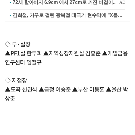
김희철, 거꾸로 걸린 광복절 태극기 현수막에 "X돌았네"
◇ 부·실장
▲PF1실 한두희 ▲지역성장지원실 김흥준 ▲개발금융
연구센터 임철규
◇ 지점장
▲도곡 신권식 ▲금정 이송준 ▲부산 이동훈 ▲울산 박
상춘