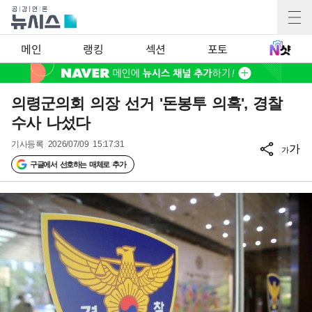
메인
랭킹
섹션
포토
의령군의회 의장 선거 '돈봉투 의혹', 경찰
수사 나섰다
기사등록
2026/07/09 15:17:31
가
가
구글에서 선호하는 매체로 추가