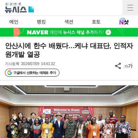
메인
랭킹
섹션
포토
안산시에 한수 배웠다…케냐 대표단, 인적자
원개발 열공
기사등록
2026/07/09 14:41:32
가
가
구글에서 선호하는 매체로 추가