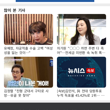
많이 본 기사
유혜정, 자궁적출 수술 고백 "여성
차가원 "○○○ 까면 주변 다 죽
성을 잃는 것이…"
어"…전세금 미반환 속 녹취 폭로
파장
김정렬 "친형 군대서 구타로 사
[속보]김민석, 與 전대 당원투표
망…유골 못 찾아"
누적 득표율 45.42%로 1위… 정
청래 44.56%