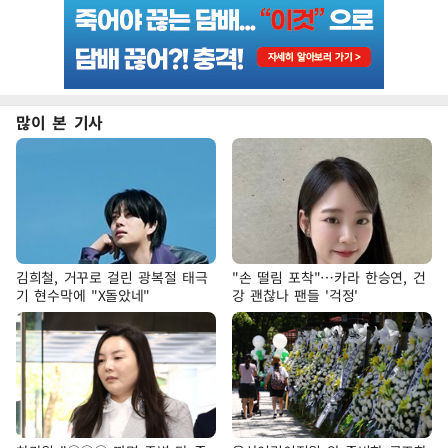
많이 본 기사
김희철, 거꾸로 걸린 광복절 태극
"손 떨림 포착"…카라 한승연, 건
기 현수막에 "X돌았네"
강 괜찮나 팬들 '걱정'