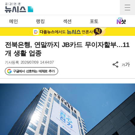
메인
랭킹
섹션
포토
전북은행, 연말까지 JB카드 무이자할부…11
개 생활 업종
기사등록
2026/07/09 14:44:07
가
가
구글에서 선호하는 매체로 추가