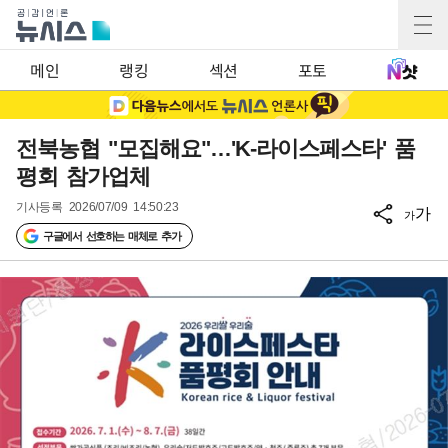
메인
랭킹
섹션
포토
전북농협 "모집해요"…'K-라이스페스타' 품
평회 참가업체
기사등록
2026/07/09 14:50:23
가
가
구글에서 선호하는 매체로 추가