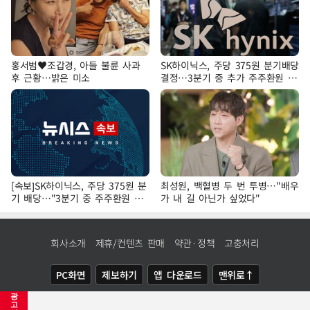
홍서범♥조갑경, 아들 불륜 사과
SK하이닉스, 주당 375원 분기배당
후 근황…밝은 미소
결정…3분기 중 추가 주주환원 발
표
[속보]SK하이닉스, 주당 375원 분
최성원, 백혈병 두 번 투병…"배우
기 배당…"3분기 중 주주환원 방
가 내 길 아닌가 싶었다"
안 확정"
회사소개
제휴/컨텐츠 판매
약관·정책
고충처리
PC화면
제보하기
앱 다운로드
맨위로↑
광
COPYRIGHTⓒ
NEWSIS
ALL RIGHTS RESERVED.
고