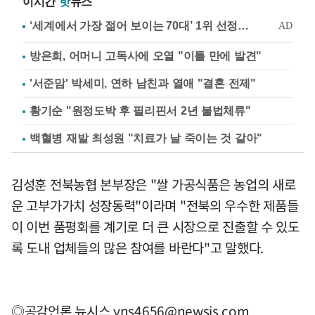
이시간
핫
뉴스
방은희, 어머니 고독사에 오열 "이틀 만에 발견"
'서준맘' 박세미, 연하 남친과 열애 "결혼 전제"
황기순 "원정도박 후 필리핀서 2년 불법체류"
백혈병 재발 최성원 "치료가 날 죽이는 것 같아"
김성훈 전북농협 본부장은 "쌀 가공식품은 농업의 새로
운 고부가가치 성장동력"이라며 "전북의 우수한 제품들
이 이번 품평회를 계기로 더 큰 시장으로 진출할 수 있도
록 도내 업체들의 많은 참여를 바란다"고 말했다.
◎공감언론 뉴시스
yns4656@newsis.com