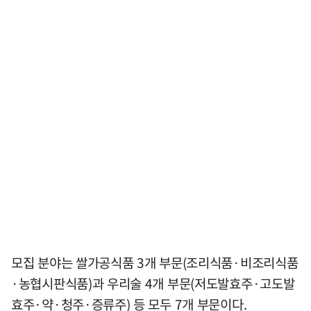
모집 분야는 쌀가공식품 3개 부문(조리식품·비조리식품
·농협시판식품)과 우리술 4개 부문(저도발효주·고도발
효주·약·청주·증류주) 등 모두 7개 부문이다.