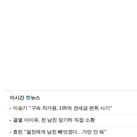
이시간
핫
뉴스
이승기 "구속 차가원, 105억 전세금 편취 사기"
결별 아이유, 전 남친 장기하 직접 소환
효린 "절친에게 남친 빼앗겼다…가만 안 둬"