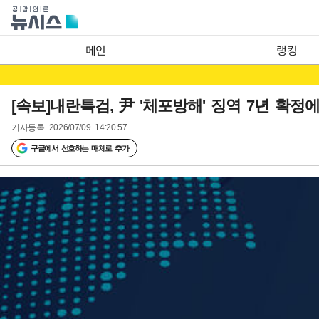
메인
랭킹
[속보]내란특검, 尹 '체포방해' 징역 7년 확정에
기사등록
2026/07/09 14:20:57
구글에서 선호하는 매체로 추가