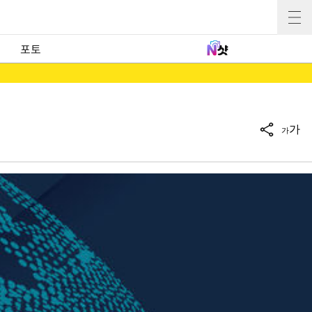
포토
가
가