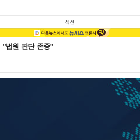
섹션
 "법원 판단 존중"