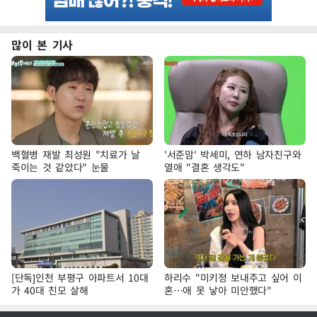
많이 본 기사
백혈병 재발 최성원 "치료가 날
'서준맘' 박세미, 연하 남자친구와
죽이는 것 같았다" 눈물
열애 "결혼 생각도"
[단독]인천 부평구 아파트서 10대
하리수 "미키정 보내주고 싶어 이
가 40대 친모 살해
혼…애 못 낳아 미안했다"