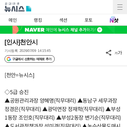
메인
랭킹
섹션
포토
[인사]천안시
기사등록
2026/07/09 14:15:45
가
가
구글에서 선호하는 매체로 추가
[천안=뉴시스]
◇5급 승진
▲공원관리과장 양혜명(직무대리) ▲동남구 세무과장
정경은(직무대리) ▲광덕면장 정재학(직무대리) ▲부성
1동장 조인호(직무대리) ▲부성2동장 변기순(직무대리)
▲도서관정책과장 석미경(직무대리) ▲농수산물도매시