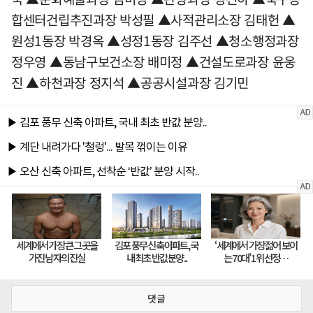
합센터건립추진과장 박성필 ▲사적관리소장 김태헌 ▲
원성1동장 박경옥 ▲성정1동장 김주선 ▲청소행정과장
정우영 ▲동남구보건소장 배미정 ▲건설도로과장 윤웅
진 ▲하천과장 정지석 ▲공공시설과장 김기민
댓글