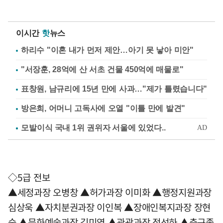
이시간
핫
뉴스
하리수 "이혼 내가 먼저 제안…아기 못 낳아 미안"
"서장훈, 28억에 산 서초 건물 450억에 매물로"
표창원, 남규리에 15년 만에 사과…"제가 틀렸습니다"
방은희, 어머니 고독사에 오열 "이틀 만에 발견"
◇5급 전보
▲세정과장 오병창 ▲허가과장 이미화 ▲행정지원과장
심상욱 ▲자치분권과장 이인복 ▲장애인복지과장 장현
숙 ▲문화예술과장 김미영 ▲관광과장 정선하 ▲축구종