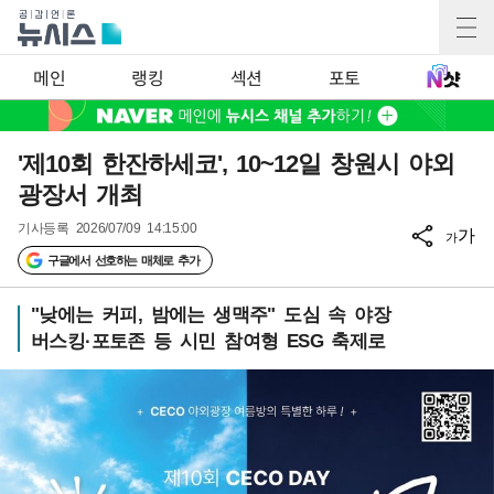
메인
랭킹
섹션
포토
'제10회 한잔하세코', 10~12일 창원시 야외
광장서 개최
기사등록
2026/07/09 14:15:00
가
가
구글에서 선호하는 매체로 추가
"낮에는 커피, 밤에는 생맥주" 도심 속 야장
버스킹·포토존 등 시민 참여형 ESG 축제로