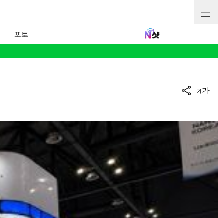
포토
가
가