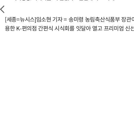
[세종=뉴시스]임소현 기자 = 송미령 농림축산식품부 장관이 
용한 K-편의점 간편식 시식회를 잇달아 열고 프리미엄 신