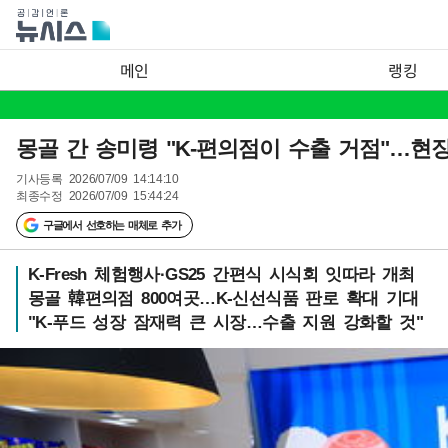
메인
랭킹
몽골 간 송미령 "K-편의점이 수출 거점"…현
기사등록
2026/07/09 14:14:10
최종수정
2026/07/09 15:44:24
구글에서 선호하는 매체로 추가
K-Fresh 체험행사·GS25 간편식 시식회 잇따라 개최
몽골 韓편의점 800여곳…K-신선식품 판로 확대 기대
"K-푸드 성장 잠재력 큰 시장…수출 지원 강화할 것"