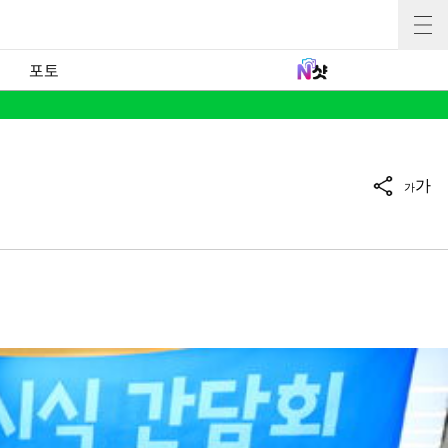
포토
가
가