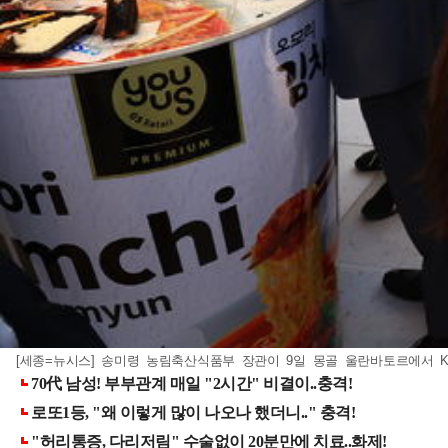
[세종=뉴시스] 송미령 농림축산식품부 장관이 9일 몽골 울란바토르에서 K-