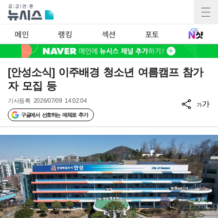
메인
랭킹
섹션
포토
[안성소식] 이주배경 청소년 여름캠프 참가
자 모집 등
기사등록
2026/07/09 14:02:04
가
가
구글에서 선호하는 매체로 추가