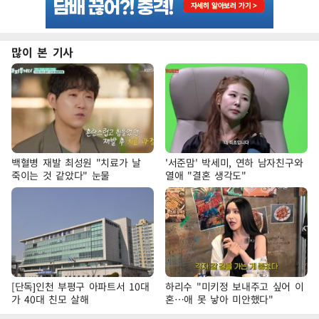
많이 본 기사
백혈병 재발 최성원 "치료가 날
'서준맘' 박세미, 연하 남자친구와
죽이는 것 같았다" 눈물
열애 "결혼 생각도"
[단독]인천 부평구 아파트서 10대
하리수 "미키정 보내주고 싶어 이
가 40대 친모 살해
혼…애 못 낳아 미안했다"