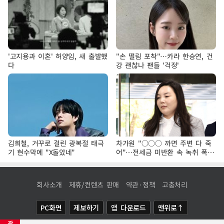
'고지용과 이혼' 허양임, 새 출발했
"손 떨림 포착"…카라 한승연, 건
다
강 괜찮나 팬들 '걱정'
김희철, 거꾸로 걸린 광복절 태극
차가원 "○○○ 까면 주변 다 죽
기 현수막에 "X돌았네"
어"…전세금 미반환 속 녹취 폭로
파장
회사소개
제휴/컨텐츠 판매
약관·정책
고충처리
PC화면
제보하기
앱 다운로드
맨위로↑
광