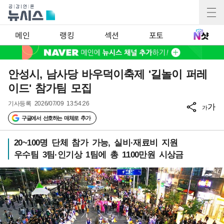
메인
랭킹
섹션
포토
안성시, 남사당 바우덕이축제 '길놀이 퍼레
이드' 참가팀 모집
기사등록
2026/07/09 13:54:26
가
가
구글에서 선호하는 매체로 추가
20~100명 단체 참가 가능, 실비·재료비 지원
우수팀 3팀·인기상 1팀에 총 1100만원 시상금