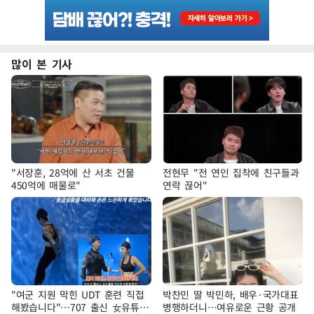
많이 본 기사
"서장훈, 28억에 산 서초 건물
전현무 "전 연인 집착에 친구들과
450억에 매물로"
연락 끊어"
"여군 지원 막힌 UDT 훈련 직접
박찬민 딸 박민하, 배우·국가대표
해봤습니다"…707 출신 女유튜버
병행하더니…여유로운 근황 공개