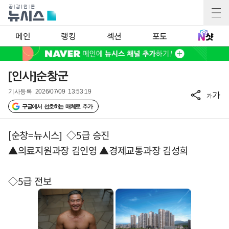
메인
랭킹
섹션
포토
[인사]순창군
기사등록
2026/07/09 13:53:19
가
가
구글에서 선호하는 매체로 추가
[순창=뉴시스] ◇5급 승진
▲의료지원과장 김인영 ▲경제교통과장 김성희
◇5급 전보