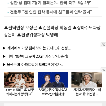
심판 성 접대 7경기 결과는?…한국 축구 '5승 2무'
전현무 "전 연인 집착·통제에 친구들과 연락 끊겨"
▲팔덕면장 오정곤 ▲건설과장 최동열 ▲상하수도과장
강은미 ▲환경위생과장 박영래