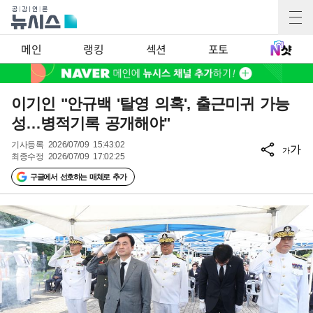
메인
랭킹
섹션
포토
이기인 "안규백 '탈영 의혹', 출근미귀 가능
성…병적기록 공개해야"
기사등록
2026/07/09 15:43:02
가
가
최종수정
2026/07/09 17:02:25
구글에서 선호하는 매체로 추가