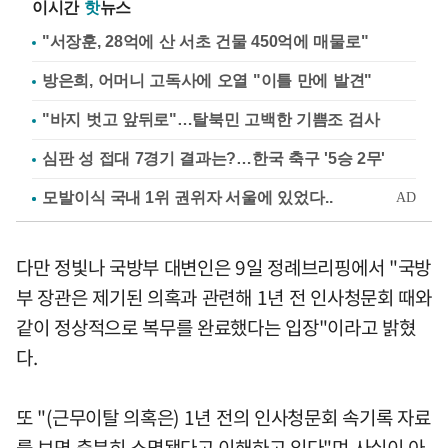
이시간
핫
뉴스
"서장훈, 28억에 산 서초 건물 450억에 매물로"
방은희, 어머니 고독사에 오열 "이틀 만에 발견"
"바지 벗고 앞뒤로"…탈북민 고백한 기쁨조 검사
심판 성 접대 7경기 결과는?…한국 축구 '5승 2무'
다만 정빛나 국방부 대변인은 9일 정례브리핑에서 "국방
부 장관은 제기된 의혹과 관련해 1년 전 인사청문회 때와
같이 정상적으로 복무를 완료했다는 입장"이라고 밝혔
다.
또 "(근무이탈 의혹은) 1년 전의 인사청문회 속기록 자료
를 보면 충분히 소명됐다고 이해하고 있다"며 사실이 아