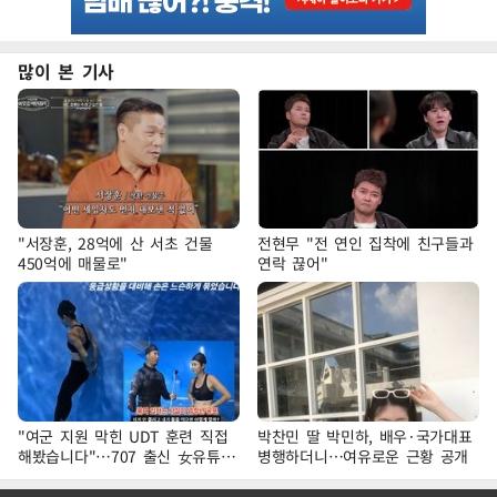
많이 본 기사
"서장훈, 28억에 산 서초 건물
전현무 "전 연인 집착에 친구들과
450억에 매물로"
연락 끊어"
"여군 지원 막힌 UDT 훈련 직접
박찬민 딸 박민하, 배우·국가대표
해봤습니다"…707 출신 女유튜버
병행하더니…여유로운 근황 공개
'완벽 소화'