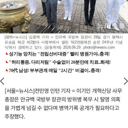
[평택=뉴시스] 김종택 기자 = 안규백 국방부 장관이 29일 경기 평택시
포승읍 해군 제2함대 사령부에서 열린 '제2연평해전 승전 24주년 기념
식'에서 경례하고 있다. (공동취재) 2026.06.29.
photo@newsis.com
[서울=뉴시스]전민영 인턴 기자 = 이기인 개혁신당 사무
총장은 안규백 국방부 장관의 방위병 복무 시 탈영 의혹
을 가볍게 넘길 수 없다며 병역기록 공개가 필요하다고
주장했다.