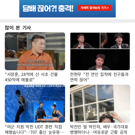
많이 본 기사
"서장훈, 28억에 산 서초 건물
전현무 "전 연인 집착에 친구들과
450억에 매물로"
연락 끊어"
"여군 지원 막힌 UDT 훈련 직접
박찬민 딸 박민하, 배우·국가대표
해봤습니다"…707 출신 女유튜버
병행하더니…여유로운 근황 공개