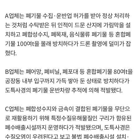
A업체는 폐기물 수집·운반업 허가를 받아 정상 처리하
는 것처럼 수탁받은 뒤 인적이 드문 산지에 가림막을 설
치하고 폐합성수지, 폐목재, 음식물류 폐기물 등 혼합폐
기물 100여t을 몰래 방치하다가 드론 촬영에 덜미가 잡
혔다.
B업체는 폐어망, 폐비닐, 폐포대 등 혼합폐기물 80여t을
공장동 내부 입구까지 가득 쌓아 둔 상태로 방치하다가
도특사경의 폐기물 운반차량 추적에 의해 적발됐다.
C업체는 폐합성수지와 금속이 결합된 폐기물을 무단으
로 재활용하기 위해 특정수질유해물질인 구리가 함유된
폐수배출시설까지 운영하다가 적발됐으며, 도특사경은
수질오염이 우려된다고 보고 불법 폐수배출시설 설치·