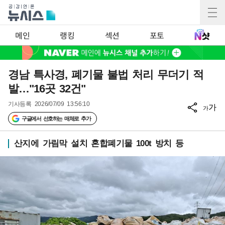
메인
랭킹
섹션
포토
경남 특사경, 폐기물 불법 처리 무더기 적
발…"16곳 32건"
기사등록
2026/07/09 13:56:10
가
가
구글에서 선호하는 매체로 추가
산지에 가림막 설치 혼합폐기물 100t 방치 등