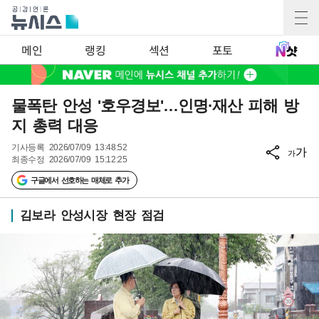
메인
랭킹
섹션
포토
물폭탄 안성 '호우경보'…인명·재산 피해 방
지 총력 대응
기사등록
2026/07/09 13:48:52
가
가
최종수정
2026/07/09 15:12:25
구글에서 선호하는 매체로 추가
김보라 안성시장 현장 점검