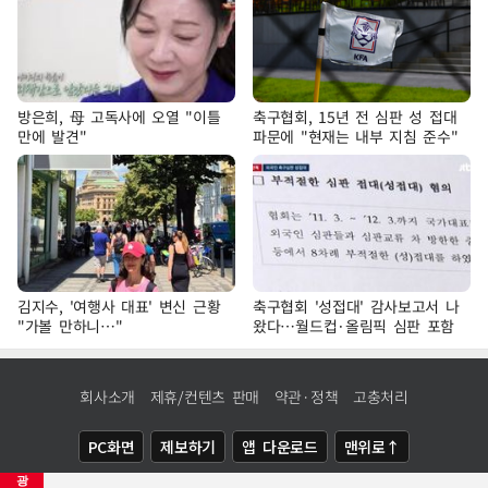
방은희, 母 고독사에 오열 "이틀
축구협회, 15년 전 심판 성 접대
만에 발견"
파문에 "현재는 내부 지침 준수"
김지수, '여행사 대표' 변신 근황
축구협회 '성접대' 감사보고서 나
"가볼 만하니…"
왔다…월드컵·올림픽 심판 포함
회사소개
제휴/컨텐츠 판매
약관·정책
고충처리
PC화면
제보하기
앱 다운로드
맨위로↑
광