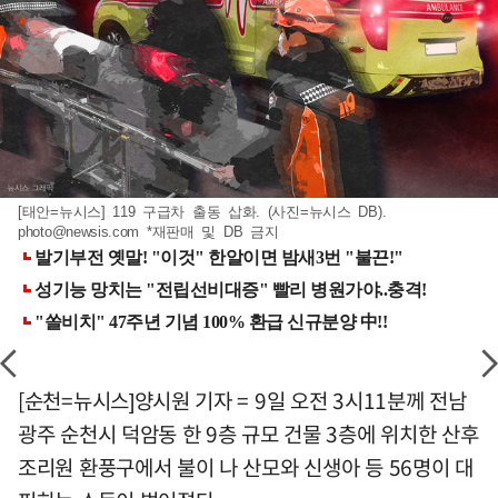
[태안=뉴시스] 119 구급차 출동 삽화. (사진=뉴시스 DB).
photo@newsis.com
*재판매 및 DB 금지
[순천=뉴시스]양시원 기자 = 9일 오전 3시11분께 전남
광주 순천시 덕암동 한 9층 규모 건물 3층에 위치한 산후
조리원 환풍구에서 불이 나 산모와 신생아 등 56명이 대