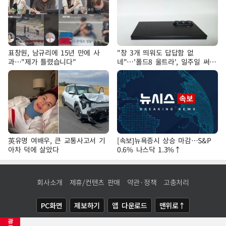
표창원, 남규리에 15년 만에 사
"창 3개 띄워도 답답함 없
과…"제가 틀렸습니다"
네"…'폴드8 울트라', 일주일 써보
니
英유명 여배우, 큰 교통사고서 기
[속보]뉴욕증시 상승 마감…S&P
아차 덕에 살았다
0.6% 나스닥 1.3%↑
회사소개
제휴/컨텐츠 판매
약관·정책
고충처리
PC화면
제보하기
앱 다운로드
맨위로↑
광