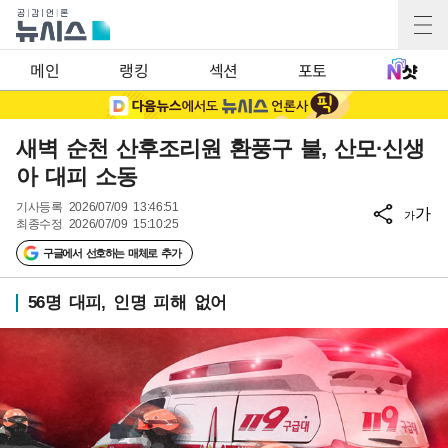
메인
랭킹
섹션
포토
새벽 순천 산후조리원 환풍구 불, 산모·신생
아 대피 소동
기사등록
2026/07/09 13:46:51
가
가
최종수정
2026/07/09 15:10:25
구글에서 선호하는 매체로 추가
56명 대피, 인명 피해 없어