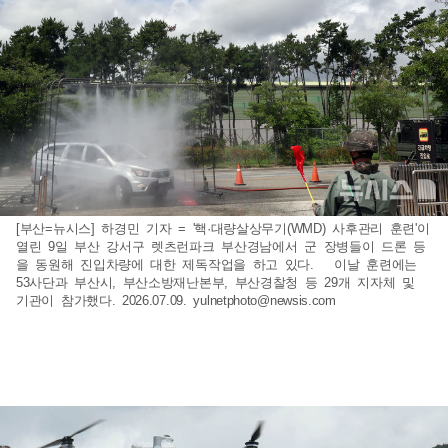
[부산=뉴시스] 하경민 기자 = '핵·대량살상무기(WMD) 사후관리 훈련'이
열린 9일 부산 강서구 렛츠런파크 부산경남에서 군 장병들이 드론 등
을 동원해 진입차량에 대한 제독작업을 하고 있다. 이날 훈련에는
53사단과 부산시, 부산소방재난본부, 부산경찰청 등 29개 지자체 및
기관이 참가했다. 2026.07.09.
yulnetphoto@newsis.com