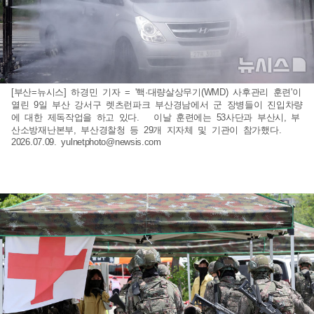
[부산=뉴시스] 하경민 기자 = '핵·대량살상무기(WMD) 사후관리 훈련'이
열린 9일 부산 강서구 렛츠런파크 부산경남에서 군 장병들이 진입차량
에 대한 제독작업을 하고 있다. 이날 훈련에는 53사단과 부산시, 부
산소방재난본부, 부산경찰청 등 29개 지자체 및 기관이 참가했다.
2026.07.09.
yulnetphoto@newsis.com