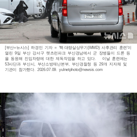
[부산=뉴시스] 하경민 기자 = '핵·대량살상무기(WMD) 사후관리 훈련'이
열린 9일 부산 강서구 렛츠런파크 부산경남에서 군 장병들이 드론 등
을 동원해 진입차량에 대한 제독작업을 하고 있다. 이날 훈련에는
53사단과 부산시, 부산소방재난본부, 부산경찰청 등 29개 지자체 및
기관이 참가했다. 2026.07.09.
yulnetphoto@newsis.com