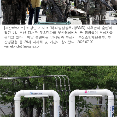
[부산=뉴시스] 하경민 기자 = '핵·대량살상무기(WMD) 사후관리 훈련'이
열린 9일 부산 강서구 렛츠런파크 부산경남에서 군 장병들이 부상자를
옮기고 있다. 이날 훈련에는 53사단과 부산시, 부산소방재난본부, 부
산경찰청 등 29개 지자체 및 기관이 참가했다. 2026.07.09.
yulnetphoto@newsis.com