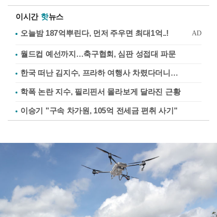
이시간
핫
뉴스
월드컵 예선까지…축구협회, 심판 성접대 파문
한국 떠난 김지수, 프라하 여행사 차렸다더니…
학폭 논란 지수, 필리핀서 몰라보게 달라진 근황
이승기 "구속 차가원, 105억 전세금 편취 사기"