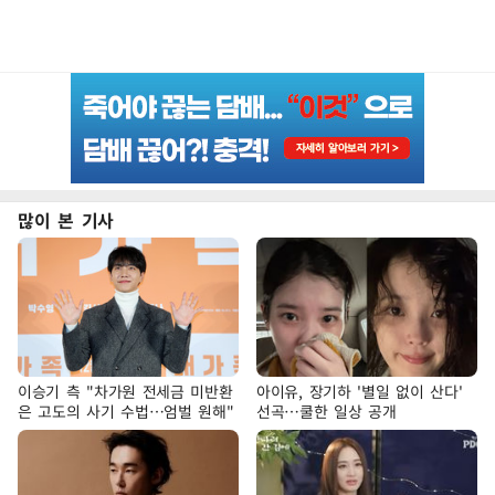
많이 본 기사
이승기 측 "차가원 전세금 미반환
아이유, 장기하 '별일 없이 산다'
은 고도의 사기 수법…엄벌 원해"
선곡…쿨한 일상 공개