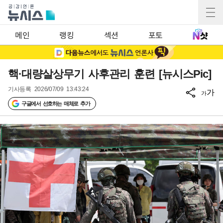
메인
랭킹
섹션
포토
핵·대량살상무기 사후관리 훈련 [뉴시스Pic]
기사등록
2026/07/09 13:43:24
가
가
구글에서 선호하는 매체로 추가