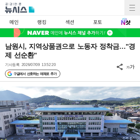
메인
랭킹
섹션
포토
남원시, 지역상품권으로 노동자 정착금…"경
제 선순환"
기사등록
2026/07/09 13:52:20
가
가
구글에서 선호하는 매체로 추가