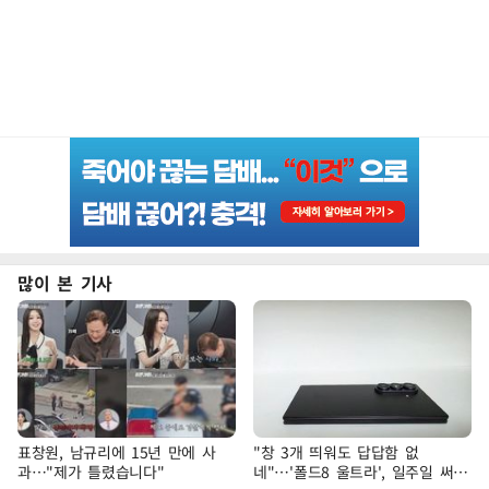
많이 본 기사
표창원, 남규리에 15년 만에 사
"창 3개 띄워도 답답함 없
과…"제가 틀렸습니다"
네"…'폴드8 울트라', 일주일 써보