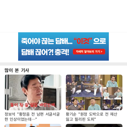
많이 본 기사
정보석 "황정음 전 남편 서글서글
황기순 "원정 도박으로 전 재산
한 인상이었는데…"
잃고 필리핀 도피"