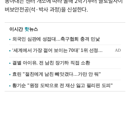
동아대는 센터 개소에 따라 올해 2학기부터 글로벌사이
버보안전공(석·박사 과정)을 신설한다.
이시간
핫
뉴스
외국인 심판에 성접대…축구협회 충격 민낯
결별 아이유, 전 남친 장기하 직접 소환
효린 "절친에게 남친 빼앗겼다…가만 안 둬"
황기순 "원정 도박으로 전 재산 잃고 필리핀 도피"