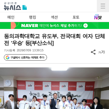
메인
랭킹
섹션
포토
동의과학대학교 유도부, 전국대회 여자 단체
전 '우승' 등[부산소식]
기사등록
2026/07/09 13:39:15
가
가
구글에서 선호하는 매체로 추가