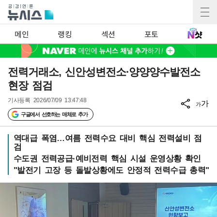
메인
랭킹
섹션
포토
전력거래소, 신안성변전소·양양양수발전소
현장 점검
기사등록
2026/07/09 13:47:48
가
가
구글에서 선호하는 매체로 추가
역대급 폭염…여름 전력수요 대비 핵심 전력설비 점
검
수도권 전력공급·예비전력 핵심 시설 운영상황 확인
"발전기 고장 등 돌발상황에도 안정적 전력수급 총력"