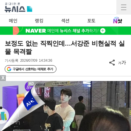
메인
랭킹
섹션
포토
보정도 없는 직찍인데…서강준 비현실적 실
물 목격짤
기사등록
2026/07/09 14:34:36
가
가
구글에서 선호하는 매체로 추가
X