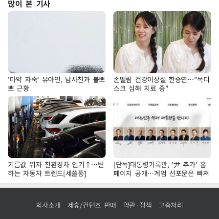
많이 본 기사
'마약 자숙' 유아인, 남사친과 볼뽀
손떨림 건강이상설 한승연…"목디
뽀 근황
스크 심해 치료 중"
기름값 뛰자 친환경차 인기↑…변
[단독]대통령기록관, '尹 추가' 홈
하는 자동차 트렌드[세쓸통]
페이지 공개…계엄 선포문은 빠져
회사소개
제휴/컨텐츠 판매
약관·정책
고충처리