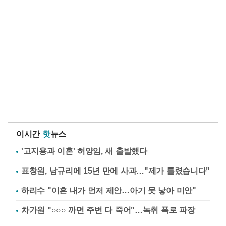
이시간
핫
뉴스
'고지용과 이혼' 허양임, 새 출발했다
표창원, 남규리에 15년 만에 사과…"제가 틀렸습니다"
하리수 "이혼 내가 먼저 제안…아기 못 낳아 미안"
차가원 "○○○ 까면 주변 다 죽어"…녹취 폭로 파장