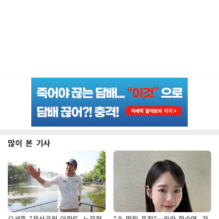
많이 본 기사
오세훈 "용산공원 아파트, 노무현
"손 떨림 포착"…카라 한승연, 건