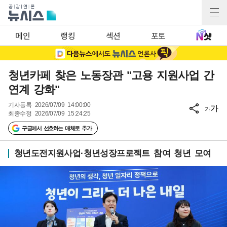
메인
랭킹
섹션
포토
청년카페 찾은 노동장관 "고용 지원사업 간
연계 강화"
기사등록
2026/07/09 14:00:00
가
가
최종수정
2026/07/09 15:24:25
구글에서 선호하는 매체로 추가
청년도전지원사업·청년성장프로젝트 참여 청년 모여