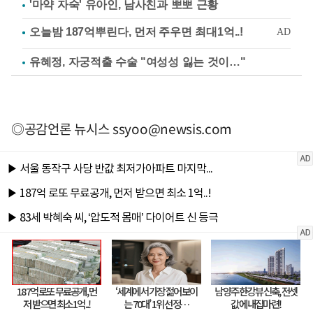
'마약 자숙' 유아인, 남사친과 뽀뽀 근황
유혜정, 자궁적출 수술 "여성성 잃는 것이…"
◎공감언론 뉴시스
ssyoo@newsis.com