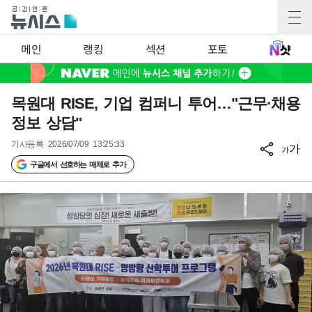
메인
랭킹
섹션
포토
목원대 RISE, 기업 컴퍼니 투어…"근무·채용
정보 상담"
기사등록
2026/07/09 13:25:33
가
가
구글에서 선호하는 매체로 추가