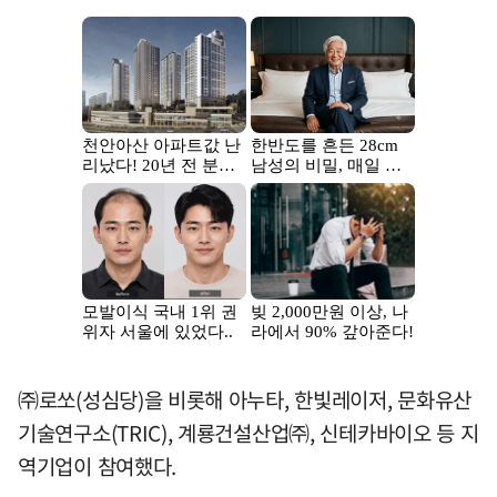
㈜로쏘(성심당)을 비롯해 아누타, 한빛레이저, 문화유산
기술연구소(TRIC), 계룡건설산업㈜, 신테카바이오 등 지
역기업이 참여했다.