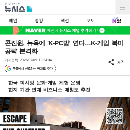
메인
랭킹
섹션
포토
콘진원, 뉴욕에 'K-PC방' 연다…K-게임 북미
공략 본격화
기사등록
2026/07/09 13:24:04
가
가
구글에서 선호하는 매체로 추가
한국 피시방 문화·게임 체험 운영
현지 기관 연계 비즈니스 매칭도 추진