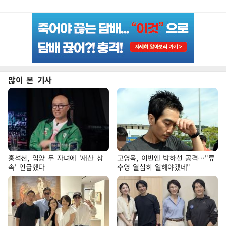
많이 본 기사
홍석천, 입양 두 자녀에 '재산 상
고영욱, 이번엔 박하선 공격…"류
속' 언급했다
수영 열심히 일해야겠네"