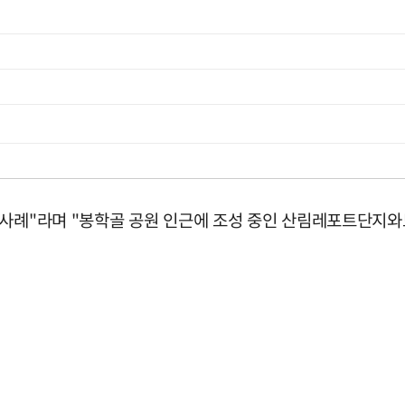
 사례"라며 "봉학골 공원 인근에 조성 중인 산림레포트단지와