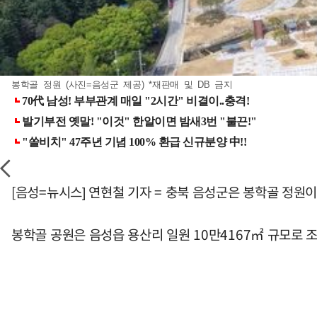
봉학골 정원 (사진=음성군 제공) *재판매 및 DB 금지
[음성=뉴시스] 연현철 기자 = 충북 음성군은 봉학골 정원
봉학골 공원은 음성읍 용산리 일원 10만4167㎡ 규모로 조