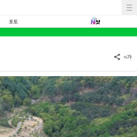
포토
가
가