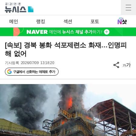
메인
랭킹
섹션
포토
[속보] 경북 봉화 석포제련소 화재…인명피
해 없어
기사등록
2026/07/09 13:18:20
가
가
구글에서 선호하는 매체로 추가