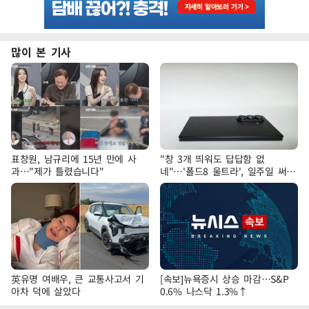
많이 본 기사
표창원, 남규리에 15년 만에 사
"창 3개 띄워도 답답함 없
과…"제가 틀렸습니다"
네"…'폴드8 울트라', 일주일 써보
니
英유명 여배우, 큰 교통사고서 기
[속보]뉴욕증시 상승 마감…S&P
아차 덕에 살았다
0.6% 나스닥 1.3%↑