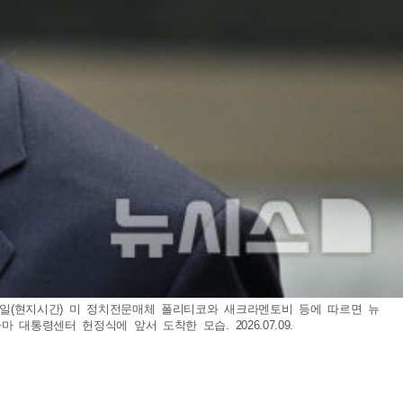
 8일(현지시간) 미 정치전문매체 폴리티코와 새크라멘토비 등에 따르면 뉴
통령센터 헌정식에 앞서 도착한 모습. 2026.07.09.