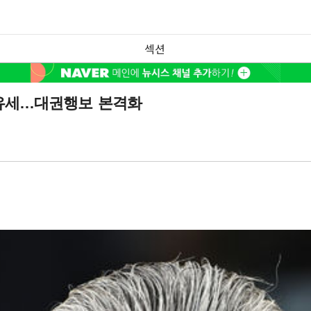
섹션
 유세…대권행보 본격화