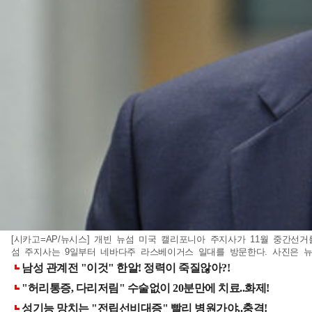
[시카고=AP/뉴시스] 개빈 뉴섬 미국 캘리포니아 주지사가 11월 중간선
섬 주지사는 9일부터 네바다주 라스베이거스 일대를 방문한다. 사진은 뉴섬 