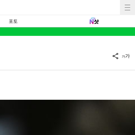
포토
가
가