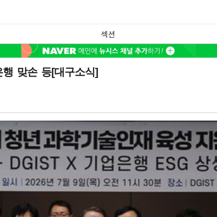
섹션
은행 맞손 등[대구소식]