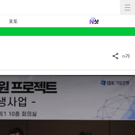
포토
가
가