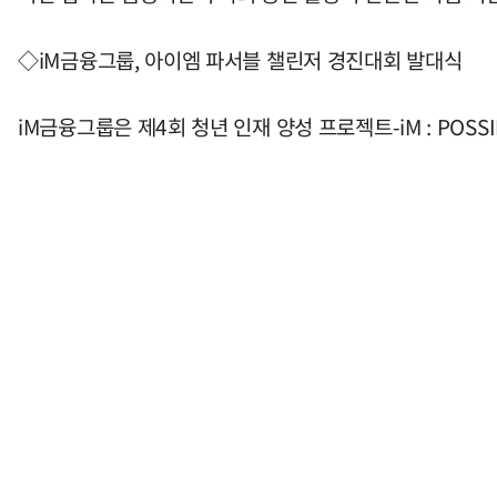
◇iM금융그룹, 아이엠 파서블 챌린저 경진대회 발대식
iM금융그룹은 제4회 청년 인재 양성 프로젝트-iM : POSS