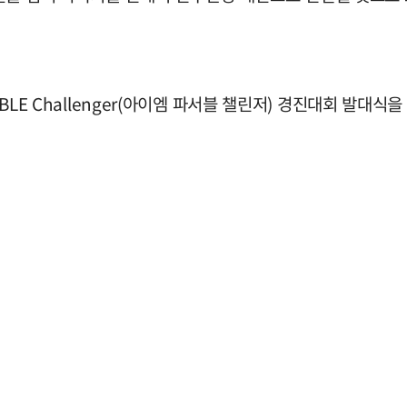
IBLE Challenger(아이엠 파서블 챌린저) 경진대회 발대식