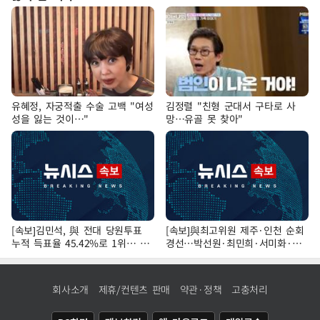
유혜정, 자궁적출 수술 고백 "여성
김정렬 "친형 군대서 구타로 사
성을 잃는 것이…"
망…유골 못 찾아"
[속보]김민석, 與 전대 당원투표
[속보]與최고위원 제주·인천 순회
누적 득표율 45.42%로 1위… 정
경선…박선원·최민희·서미화·한
청래 44.56%
민수·김용 순
회사소개
제휴/컨텐츠 판매
약관·정책
고충처리