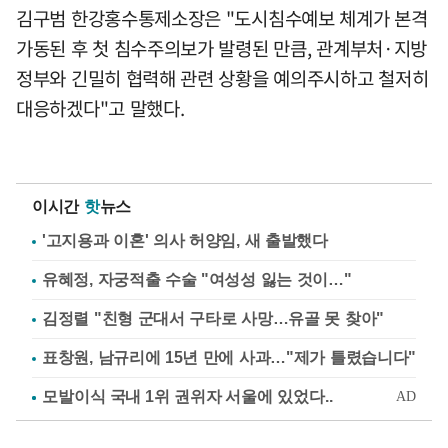
김구범 한강홍수통제소장은 "도시침수예보 체계가 본격
가동된 후 첫 침수주의보가 발령된 만큼, 관계부처·지방
정부와 긴밀히 협력해 관련 상황을 예의주시하고 철저히
대응하겠다"고 말했다.
이시간
핫
뉴스
'고지용과 이혼' 의사 허양임, 새 출발했다
유혜정, 자궁적출 수술 "여성성 잃는 것이…"
김정렬 "친형 군대서 구타로 사망…유골 못 찾아"
표창원, 남규리에 15년 만에 사과…"제가 틀렸습니다"