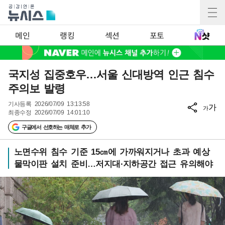
메인
랭킹
섹션
포토
국지성 집중호우…서울 신대방역 인근 침수
주의보 발령
기사등록
2026/07/09 13:13:58
가
가
최종수정
2026/07/09 14:01:10
구글에서 선호하는 매체로 추가
노면수위 침수 기준 15㎝에 가까워지거나 초과 예상
물막이판 설치 준비…저지대·지하공간 접근 유의해야