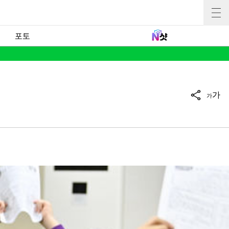
포토
가
가