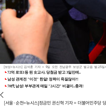
[보성=뉴시스] 김석훈 기자 = 9일 오전 전남광주 보성군 벌교읍 벌교5일시
[서울·순천=뉴시스]정금민 권신혁 기자 = 더불어민주당 