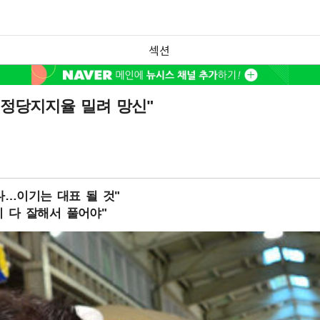
섹션
…정당지지율 밀려 망신"
다…이기는 대표 될 것"
지 다 잘해서 풀어야"