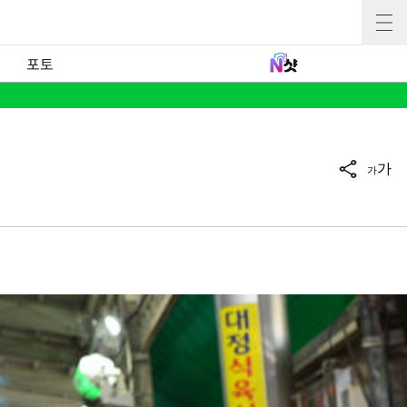
포토
가
가