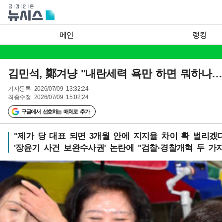
메인
랭킹
김민석, 鄭겨냥 "내란세력 욕만 하면 뭐하나
기사등록
2026/07/09 13:32:24
최종수정
2026/07/09 15:02:24
구글에서 선호하는 매체로 추가
"제가 당 대표 되면 3개월 안에 지지율 차이 확 벌리겠
'장윤기 사건 보완수사권' 논란에 "검찰·경찰개혁 두 가