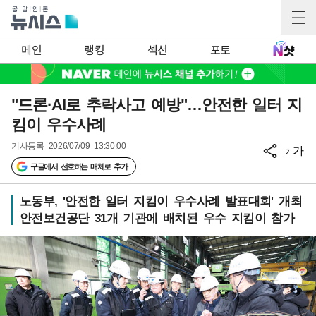
메인
랭킹
섹션
포토
"드론·AI로 추락사고 예방"…안전한 일터 지
킴이 우수사례
기사등록
2026/07/09 13:30:00
가
가
구글에서 선호하는 매체로 추가
노동부, '안전한 일터 지킴이 우수사례 발표대회' 개최
안전보건공단 31개 기관에 배치된 우수 지킴이 참가